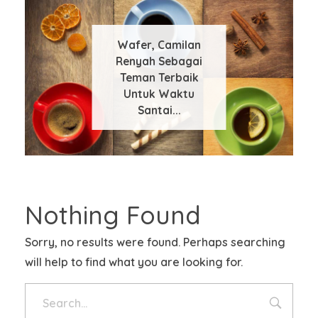
Wafer, Camilan
Wafer Jadi Camilan
Wafer Roll Banyak
Tips Memilih Jasa
Punya Usaha Pabrik
Renyah Sebagai
Kenapa Makan
Maklon Snack Untuk
Favorit Keluarga
Disukai Karena
Snack Kiloan Bisa
Wafer Coklat Bikin
Teman Terbaik
Indonesia di Segala
Teksturnya Renyah
Produk Camilan
Untung Besar
Ketagihan, Ya?
Untuk Waktu
dan Kaya Ra...
Suasan...
Anda
Santai...
Nothing Found
Sorry, no results were found. Perhaps searching
will help to find what you are looking for.