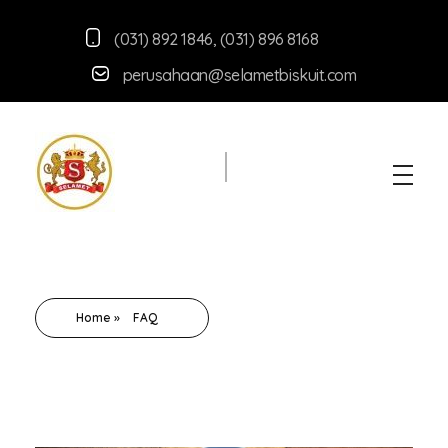
(031) 892 1846
,
(031) 896 8168
perusahaan@selametbiskuit.com
Selamet Biskuit
Produsen aneka macam snack berkuualitas
Home
»
FAQ