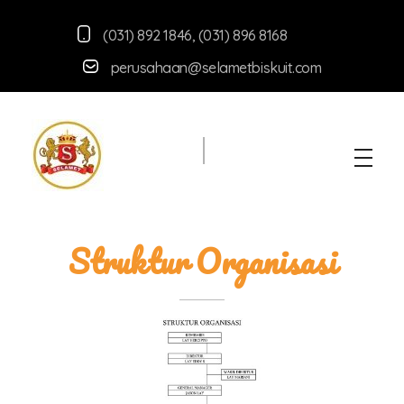
(031) 892 1846
,
(031) 896 8168
perusahaan@selametbiskuit.com
Selamet Biskuit
Produsen aneka macam snack berkuualitas
Struktur Organisasi