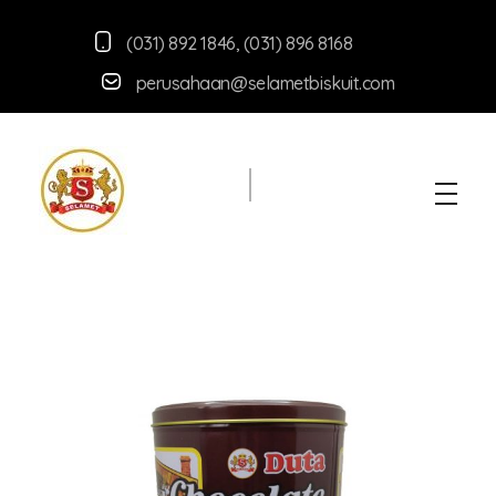
(031) 892 1846
,
(031) 896 8168
perusahaan@selametbiskuit.com
Selamet Biskuit
Produsen aneka macam snack berkuualitas