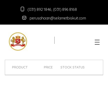
(031) 892 1846
,
(031) 896 8168
perusahaan@selametbiskuit.com
Selamet Biskuit
Produsen aneka macam snack berkuualitas
PRODUCT
PRICE
STOCK STATUS